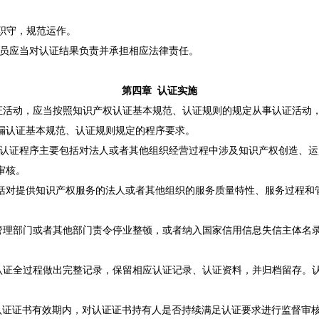
职守，规范运作。
员应当对认证结果负责并承担相应法律责任。
第四章
认证实施
证活动，应当按照知识产权认证基本规范、认证规则的规定从事认证活动
漏认证基本规范、认证规则规定的程序要求。
认证程序主要包括对法人或者其他组织经营过程中涉及知识产权创造、运
审核。
括对提供知识产权服务的法人或者其他组织的服务质量特性、服务过程和
管理部门或者其他部门责令停业整顿，或者纳入国家信用信息失信主体名
认证全过程做出完整记录，保留相应认证记录、认证资料，并归档留存。
认证证书有效期内，对认证证书持有人是否持续满足认证要求进行监督审