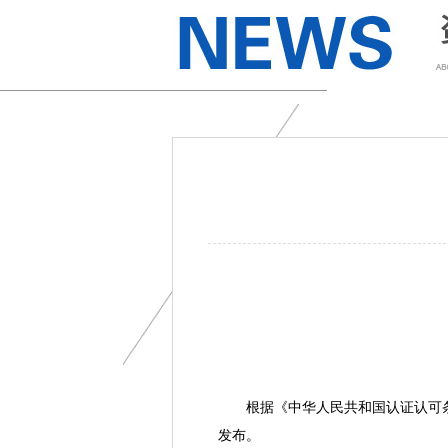
根据《中华人民共和国认证认可
发布。