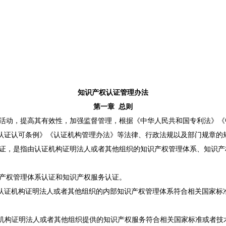
知识产权认证管理办法
第一章
总则
活动，提高其有效性，加强监督管理，根据《中华人民共和国专利法》《
认证认可条例》《认证机构管理办法》等法律、行政法规以及部门规章的
证，是指由认证机构证明法人或者其他组织的知识产权管理体系、知识产
产权管理体系认证和知识产权服务认证。
认证机构证明法人或者其他组织的内部知识产权管理体系符合相关国家标
机构证明法人或者其他组织提供的知识产权服务符合相关国家标准或者技