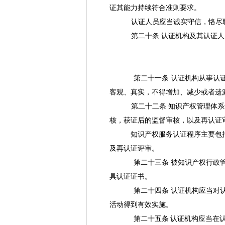
证其能力持续符合准则要求。
认证人员应当诚实守信，恪尽
第二十条
认证机构及其认证人
第二十一条
认证机构从事认
客观、真实，不得增加、减少或者遗
第二十二条
知识产权管理体系
核，获证后的监督审核，以及再认证
知识产权服务认证程序主要包
及再认证评审。
第二十三条
被知识产权行政
具认证证书。
第二十四条
认证机构应当对
活动得到有效实施。
第二十五条
认证机构应当在