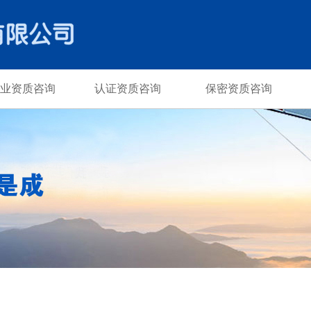
行业资质咨询
认证资质咨询
保密资质咨询