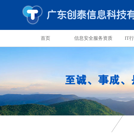
首页
信息安全服务资质
IT