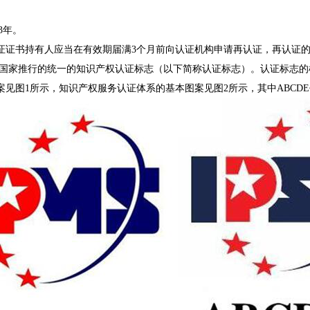
3年。
证证书持有人应当在有效期届满
3个月前向认证机构申请再认证，再认证
国家推行的统一的知识产权认证标志（以下简称认证标志）。认证标志的
案见图
1所示，知识产权服务认证体系的基本图案见图2所示，其中ABCD