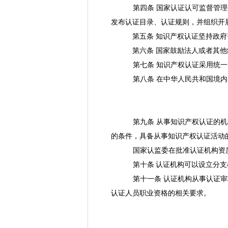
第四条
国家认证认可监督管理
发布认证目录、认证规则，并组织开
第五条
知识产权认证坚持政府
第六条
国家鼓励法人或者其他
第七条
知识产权认证采用统一
第八条
在中华人民共和国境内
第九条
从事知识产权认证的机
的条件，具备从事知识产权认证活动
国家认监委在批准认证机构资
第十条
认证机构可以设立分支
第十一条
认证机构从事认证审
认证人员职业资格的相关要求。