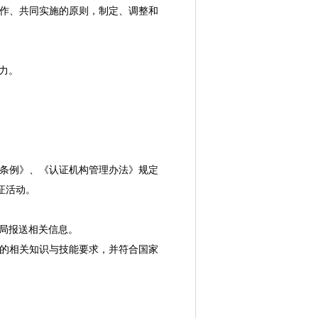
作、共同实施的原则，制定、调整和
力。
条例》、《认证机构管理办法》规定
证活动。
权局报送相关信息。
的相关知识与技能要求，并符合国家